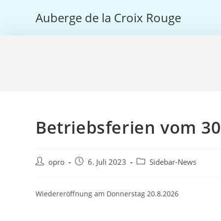
Skip
Auberge de la Croix Rouge
to
content
Betriebsferien vom 30.
Post
Post
Post
opro
6. Juli 2023
Sidebar-News
author:
published:
category:
Wiedereröffnung am Donnerstag 20.8.2026