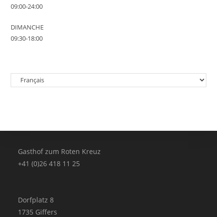
09:00-24:00
DIMANCHE
09:30-18:00
Choisir
une
langue
Gasthof zum Roten Kreuz
+41 (0)26 418 11 25
Dorfplatz 8
1735 Giffers